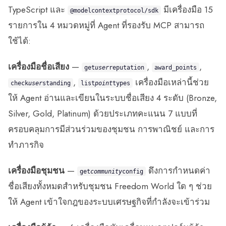
TypeScript และ
มีเครื่องมือ 15
@modelcontextprotocol/sdk
รายการใน 4 หมวดหมู่ที่ Agent ที่รองรับ MCP สามารถ
ใช้ได้:
เครื่องมือชื่อเสียง
—
,
,
get
user
reputation
award_points
,
เครื่องมือเหล่านี้ช่วย
check
user
standing
list
point
types
ให้ Agent อ่านและเขียนในระบบชื่อเสียง 4 ระดับ (Bronze,
Silver, Gold, Platinum) ด้วยประเภทคะแนน 7 แบบที่
ครอบคลุมการมีส่วนร่วมของชุมชน การพาณิชย์ และการ
ทำภารกิจ
เครื่องมือชุมชน
—
ดึงการกำหนดค่า
get
community
config
ชื่อเสียงทั้งหมดสำหรับชุมชน Freedom World ใด ๆ ช่วย
ให้ Agent เข้าใจกฎของระบบเศรษฐกิจที่กำลังจะเข้าร่วม