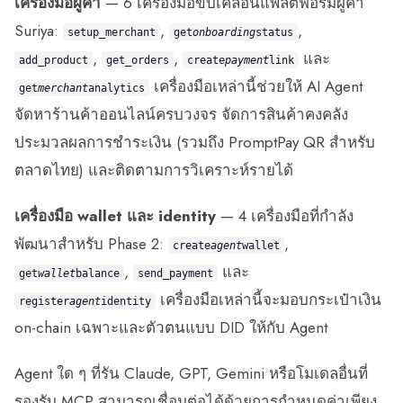
เครื่องมือผู้ค้า
— 6 เครื่องมือขับเคลื่อนแพลตฟอร์มผู้ค้า
Suriya:
,
,
setup_merchant
get
onboarding
status
,
,
และ
add_product
get_orders
create
payment
link
เครื่องมือเหล่านี้ช่วยให้ AI Agent
get
merchant
analytics
จัดหาร้านค้าออนไลน์ครบวงจร จัดการสินค้าคงคลัง
ประมวลผลการชำระเงิน (รวมถึง PromptPay QR สำหรับ
ตลาดไทย) และติดตามการวิเคราะห์รายได้
เครื่องมือ wallet และ identity
— 4 เครื่องมือที่กำลัง
พัฒนาสำหรับ Phase 2:
,
create
agent
wallet
,
และ
get
wallet
balance
send_payment
เครื่องมือเหล่านี้จะมอบกระเป๋าเงิน
register
agent
identity
on-chain เฉพาะและตัวตนแบบ DID ให้กับ Agent
Agent ใด ๆ ที่รัน Claude, GPT, Gemini หรือโมเดลอื่นที่
รองรับ MCP สามารถเชื่อมต่อได้ด้วยการกำหนดค่าเพียง