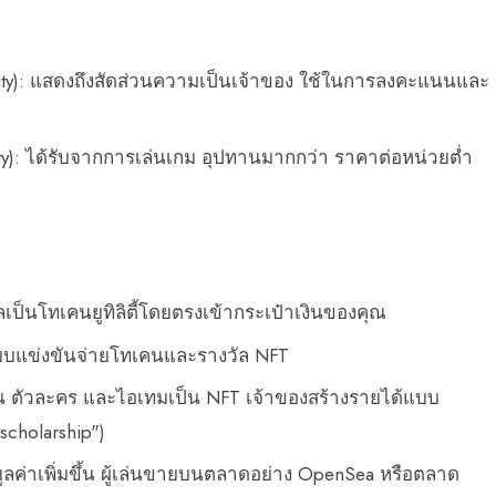
inity): แสดงถึงสัดส่วนความเป็นเจ้าของ ใช้ในการลงคะแนนและ
nity): ได้รับจากการเล่นเกม อุปทานมากกว่า ราคาต่อหน่วยต่ำ
ป็นโทเคนยูทิลิตี้โดยตรงเข้ากระเป๋าเงินของคุณ
บแข่งขันจ่ายโทเคนและรางวัล NFT
ิน ตัวละคร และไอเทมเป็น NFT เจ้าของสร้างรายได้แบบ
scholarship")
ค่าเพิ่มขึ้น ผู้เล่นขายบนตลาดอย่าง OpenSea หรือตลาด