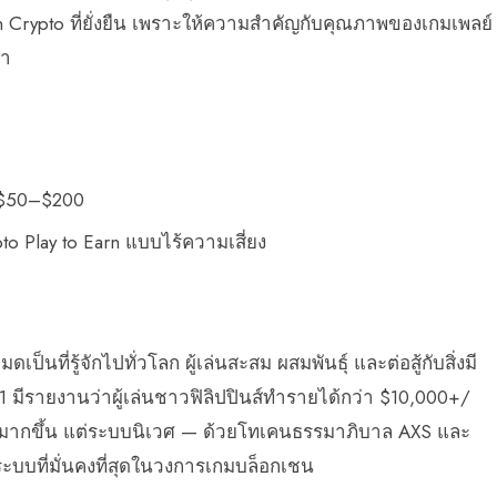
Earn Crypto ที่ยั่งยืน เพราะให้ความสำคัญกับคุณภาพของเกมเพลย์
้า
$50–$200
pto Play to Earn แบบไร้ความเสี่ยง
เป็นที่รู้จักไปทั่วโลก ผู้เล่นสะสม ผสมพันธุ์ และต่อสู้กับสิ่งมี
2021 มีรายงานว่าผู้เล่นชาวฟิลิปปินส์ทำรายได้กว่า $10,000+/
ณมากขึ้น แต่ระบบนิเวศ — ด้วยโทเคนธรรมาภิบาล AXS และ
นระบบที่มั่นคงที่สุดในวงการเกมบล็อกเชน