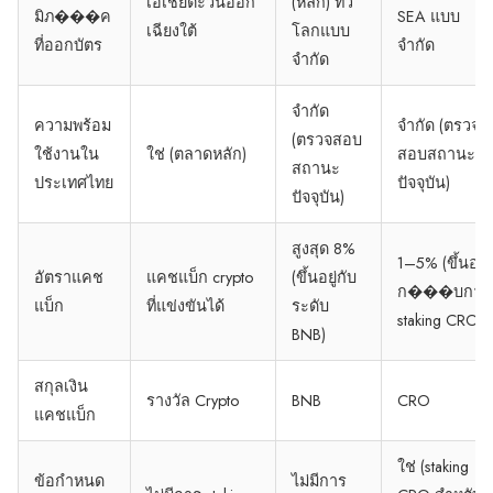
เอเชียตะวันออก
(หลัก) ทั่ว
มิภ���ค
SEA แบบ
เฉียงใต้
โลกแบบ
ที่ออกบัตร
จำกัด
จำกัด
จำกัด
ความพร้อม
จำกัด (ตรวจ
(ตรวจสอบ
ใช้งานใน
ใช่ (ตลาดหลัก)
สอบสถานะ
สถานะ
ประเทศไทย
ปัจจุบัน)
ปัจจุบัน)
สูงสุด 8%
1–5% (ขึ้นอยู่
อัตราแคช
แคชแบ็ก crypto
(ขึ้นอยู่กับ
ก���บการ
แบ็ก
ที่แข่งขันได้
ระดับ
staking CRO)
BNB)
สกุลเงิน
รางวัล Crypto
BNB
CRO
แคชแบ็ก
ใช่ (staking
ข้อกำหนด
ไม่มีการ