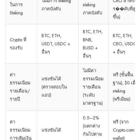
ไม่มีการ staking
CRO สำหรับ
ในการ
staking
ภาคบังคับ
ร��ดับที่สูง
Staking
ภาคบังคับ
ขึ้น)
BTC, ETH,
BTC, ETH,
BTC, ETH,
Crypto ที่
BNB,
USDT, USDC +
CRO, USDC
รองรับ
BUSD +
อื่นๆ
+ อื่นๆ
อื่นๆ
ไม่มีค่า
ค่า
ฟรี (ขั้นพื้น
แข่งขันได้
ธรรมเนียม
ธรรมเนียม
ฐาน), $0 เมื่อ
(ตรวจสอบใน
รายเดือน
รายเดือน/
staking
แอป)
(ระดับ
รายปี
(พรีเมียม)
มาตรฐาน)
0.5–2%
ค่า
ฟรี (จาก
(แตกต่าง
ธรรมเนียม
แข่งขันได้
Crypto.com
กันไปตาม
การเติมเงิน
wallet)