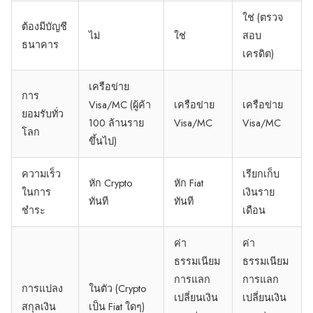
ใช่ (ตรวจ
ต้องมีบัญชี
ไม่
ใช่
สอบ
ธนาคาร
เครดิต)
เครือข่าย
การ
Visa/MC (ผู้ค้า
เครือข่าย
เครือข่าย
ยอมรับทั่ว
100 ล้านราย
Visa/MC
Visa/MC
โลก
ขึ้นไป)
ความเร็ว
เรียกเก็บ
หัก Crypto
หัก Fiat
ในการ
เงินราย
ทันที
ทันที
ชำระ
เดือน
ค่า
ค่า
ธรรมเนียม
ธรรมเนียม
การแลก
การแลก
การแปลง
ในตัว (Crypto
เปลี่ยนเงิน
เปลี่ยนเงิน
สกุลเงิน
เป็น Fiat ใดๆ)