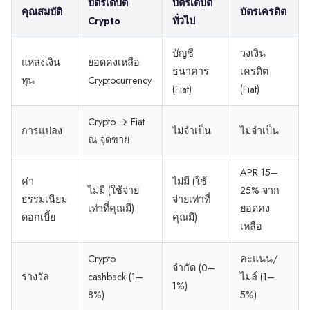
บัตรเดบิต
บัตรเดบิต
คุณสมบัติ
บัตรเครดิต
Crypto
ทั่วไป
บัญชี
วงเงิน
แหล่งเงิน
ยอดคงเหลือ
ธนาคาร
เครดิต
ทุน
Cryptocurrency
(Fiat)
(Fiat)
Crypto → Fiat
การแปลง
ไม่จำเป็น
ไม่จำเป็น
ณ จุดขาย
APR 15–
ค่า
ไม่มี (ใช้
ไม่มี (ใช้จ่าย
25% จาก
ธรรมเนียม
จ่ายเท่าที่
เท่าที่คุณมี)
ยอดคง
ดอกเบี้ย
คุณมี)
เหลือ
Crypto
คะแนน/
จำกัด (0–
รางวัล
cashback (1–
ไมล์ (1–
1%)
8%)
5%)